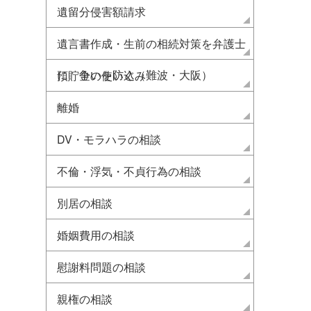
遺留分侵害額請求
遺言書作成・生前の相続対策を弁護士
に 争いを防ぐ（難波・大阪）
預貯金の使い込み
離婚
DV・モラハラの相談
不倫・浮気・不貞行為の相談
別居の相談
婚姻費用の相談
慰謝料問題の相談
親権の相談