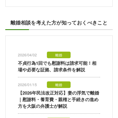
2023/02/27
離婚
離婚 義務教育までの使用貸借を認めた
事案
離婚相談を考えた方が知っておくべきこと
2023/02/27
離婚
面会交流 不貞行為をしていた夫が面会
交流の申立てをした事案
2026/04/02
離婚
不貞行為1回でも慰謝料は請求可能！相
場や必要な証拠、請求条件を解説
2026/01/15
離婚
【2026年民法改正対応】妻の浮気で離婚
｜慰謝料・養育費・親権と手続きの進め
方を大阪の弁護士が解説