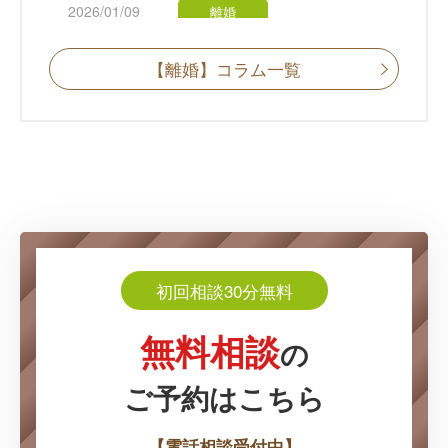
2026/01/09
離婚
妻の浮気が発覚した場合の離婚手続き｜
慰謝料や養育費を弁護士が解説
【離婚】コラム一覧
2025/12/24
離婚
托卵とは？バレた時のリスクと親権・戸
籍・慰謝料を弁護士が解説
2025/12/18
離婚
不貞行為をした側からの離婚はできるの
初回相談30分無料
か？離婚が認められるケースを弁護士が
解説
無料相談
の
ご予約はこちら
【電話相談受付中】