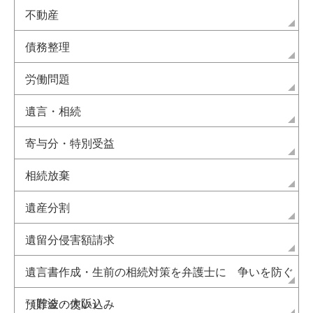
不動産
債務整理
労働問題
遺言・相続
寄与分・特別受益
相続放棄
遺産分割
遺留分侵害額請求
遺言書作成・生前の相続対策を弁護士に 争いを防ぐ
（難波・大阪）
預貯金の使い込み