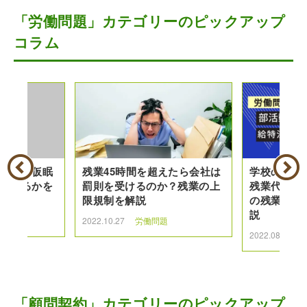
「労働問題」カテゴリーのピックアップ
コラム
着替えや仮眠
残業45時間を超えたら会社は
学校の先生
といえるかを
罰則を受けるのか？残業の上
残業代を請
限規制を解説
の残業代の
説
2022.10.27
労働問題
2022.08.17
「顧問契約」カテゴリーのピックアップ