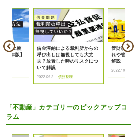
種類を比較
借金滞納による裁判所からの
管財事件と
026年版】
呼び出しは無視しても大丈
れや管財事
夫？放置した時のリスクにつ
解説
いて解説
理
2022.10.18
2022.06.2
債務整理
「不動産」カテゴリーのピックアップコ
ラム