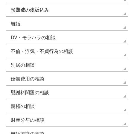
（難波・大阪）
預貯金の使い込み
離婚
DV・モラハラの相談
不倫・浮気・不貞行為の相談
別居の相談
婚姻費用の相談
慰謝料問題の相談
親権の相談
財産分与の相談
離婚協議の相談