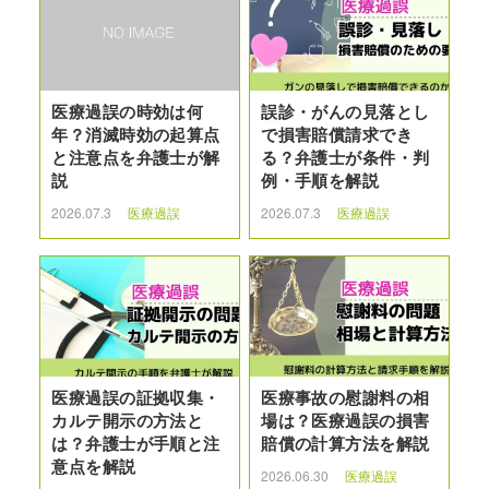
医療過誤の時効は何
誤診・がんの見落とし
年？消滅時効の起算点
で損害賠償請求でき
と注意点を弁護士が解
る？弁護士が条件・判
説
例・手順を解説
2026.07.3
医療過誤
2026.07.3
医療過誤
医療過誤の証拠収集・
医療事故の慰謝料の相
カルテ開示の方法と
場は？医療過誤の損害
は？弁護士が手順と注
賠償の計算方法を解説
意点を解説
2026.06.30
医療過誤