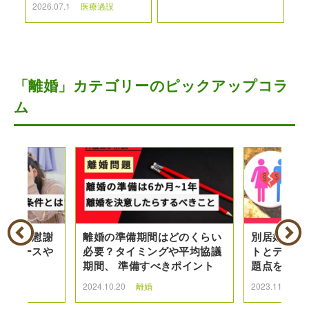
2026.07.1
医療過誤
「離婚」カテゴリーのピックアップコラ
ム
た場合の慰謝
離婚の準備期間はどのくらい
別居婚とは
きるケースや
必要？タイミングや平均協議
トとデメリ
る請求
期間、 準備すべきポイント
題点を解説
2024.10.20
離婚
2023.11.30