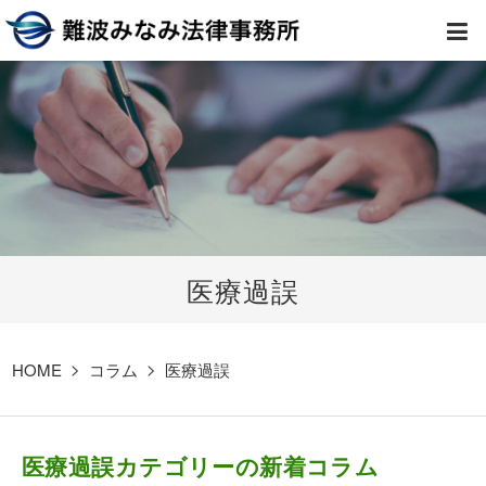
HOME
弁護士紹介
事務所案内
医療過誤
取扱業務
コラム
HOME
コラム
医療過誤
費用
医療過誤カテゴリーの新着コラム