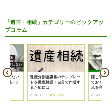
「遺言・相続」カテゴリーのピックアッ
プコラム
は考慮しない
遺産分割協議書のテンプレー
隠し子の相
の関係・5
トを徹底解説！自分で作成す
ておくべき
解説
るためには
れを弁護士
続
2023.01.13
遺言・相続
2024.12.27