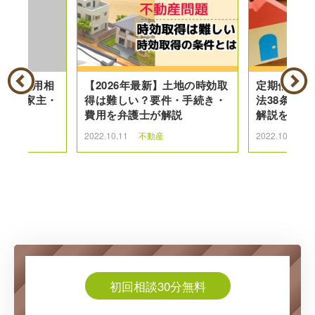
弁護士費用相
【2026年最新】土地の時効取
定期借家契
ット|家主・
得は難しい？要件・手続き・
法38条の
イド
費用を弁護士が解説
解説をしま
2022.10.11
不動産
2022.10.1
不
初回相談30分無料