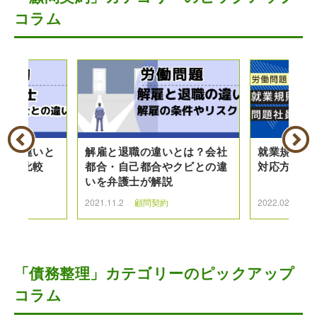
コラム
護士の違いと
解雇と退職の違いとは？会社
就業規則違
を徹底比較
都合・自己都合やクビとの違
対応方法と
いを弁護士が解説
約
2021.11.2
顧問契約
2022.02.1
顧
「債務整理」カテゴリーのピックアップ
コラム