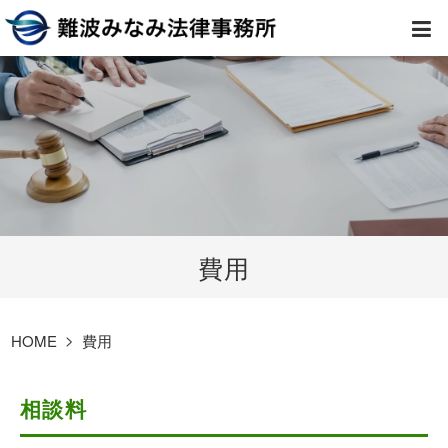
HOME
弁護士紹介
事務所案内
費用
取扱業務
コラム
HOME
費用
費用
相談料