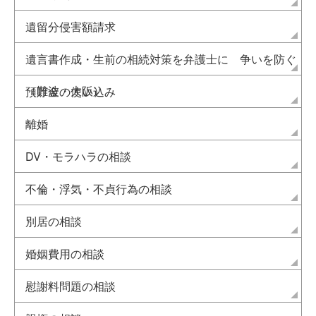
遺留分侵害額請求
遺言書作成・生前の相続対策を弁護士に 争いを防ぐ
（難波・大阪）
預貯金の使い込み
離婚
DV・モラハラの相談
不倫・浮気・不貞行為の相談
別居の相談
婚姻費用の相談
慰謝料問題の相談