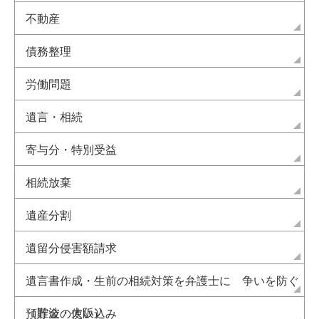
不動産
債務整理
労働問題
遺言・相続
寄与分・特別受益
相続放棄
遺産分割
遺留分侵害額請求
遺言書作成・生前の相続対策を弁護士に 争いを防ぐ
（難波・大阪）
預貯金の使い込み