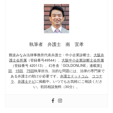
執筆者 弁護士 南 宜孝
難波みなみ法律事務所代表弁護士・中小企業診断士。
大阪弁
護士会所属
（登録番号49544）、
大阪中小企業診断士会所属
（登録番号 420113）、幻冬舎「GOLDONLINE」連載第
1
回
、
15回
、
75回
執筆担当。法的な問題には、法律の専門家で
ある弁護士の助けが必要です。
弁護士ドットコム
、
ココナ
ラ
、
弁護士ナビ
に掲載中。いつでもお気軽にご相談くださ
い。初回相談無料（30分）。