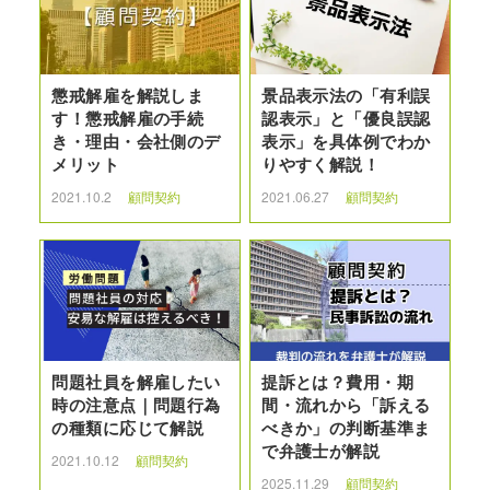
懲戒解雇を解説しま
景品表示法の「有利誤
す！懲戒解雇の手続
認表示」と「優良誤認
き・理由・会社側のデ
表示」を具体例でわか
メリット
りやすく解説！
2021.10.2
顧問契約
2021.06.27
顧問契約
問題社員を解雇したい
提訴とは？費用・期
時の注意点｜問題行為
間・流れから「訴える
の種類に応じて解説
べきか」の判断基準ま
で弁護士が解説
2021.10.12
顧問契約
2025.11.29
顧問契約