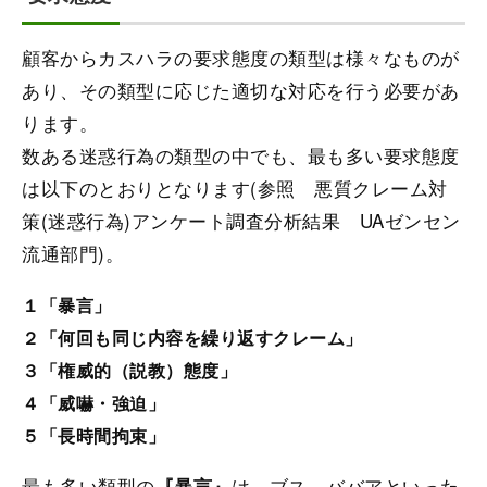
顧客からカスハラの要求態度の類型は様々なものが
あり、その類型に応じた適切な対応を行う必要があ
ります。
数ある迷惑行為の類型の中でも、最も多い要求態度
は以下のとおりとなります(参照 悪質クレーム対
策(迷惑行為)アンケート調査分析結果 UAゼンセン
流通部門)。
１「暴言」
２「何回も同じ内容を繰り返すクレーム」
３「権威的（説教）態度」
４「威嚇・強迫」
５「長時間拘束」
最も多い類型の
は、ブス、ババアといった
『暴言』