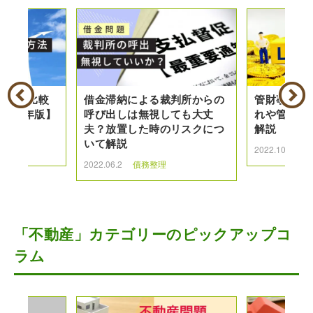
種類を比較
借金滞納による裁判所からの
管財事件と
026年版】
呼び出しは無視しても大丈
れや管財事
夫？放置した時のリスクにつ
解説
いて解説
理
2022.10.18
2022.06.2
債務整理
「不動産」カテゴリーのピックアップコ
ラム