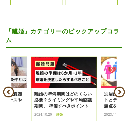
「離婚」カテゴリーのピックアップコラ
ム
た場合の慰謝
離婚の準備期間はどのくらい
別居婚とは
きるケースや
必要？タイミングや平均協議
トとデメリ
る請求
期間、 準備すべきポイント
題点を解説
2024.10.20
離婚
2023.11.30