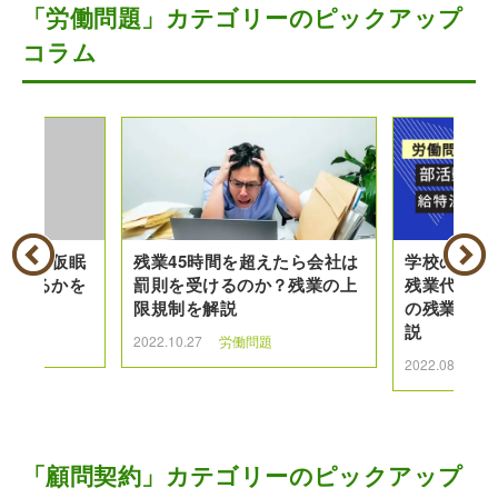
「労働問題」カテゴリーのピックアップ
コラム
着替えや仮眠
残業45時間を超えたら会社は
学校の先生
といえるかを
罰則を受けるのか？残業の上
残業代を請
限規制を解説
の残業代の
説
2022.10.27
労働問題
2022.08.17
「顧問契約」カテゴリーのピックアップ