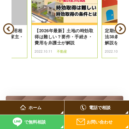
弁護士費用相
【2026年最新】土地の時効取
定期借家契
ット|家主・
得は難しい？要件・手続き・
法38条の
イド
費用を弁護士が解説
解説をしま
2022.10.11
不動産
2022.10.1
不
ホーム
電話で相談
初回相談30分無料
で無料相談
お問い合わせ