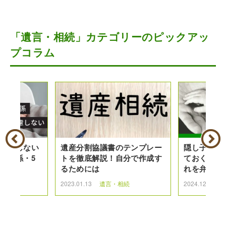
「遺言・相続」カテゴリーのピックアッ
プコラム
は考慮しない
遺産分割協議書のテンプレー
隠し子の相
の関係・5
トを徹底解説！自分で作成す
ておくべき
解説
るためには
れを弁護士
続
2023.01.13
遺言・相続
2024.12.27