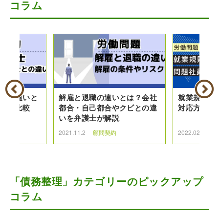
コラム
護士の違いと
解雇と退職の違いとは？会社
就業規則違
を徹底比較
都合・自己都合やクビとの違
対応方法と
いを弁護士が解説
約
2021.11.2
顧問契約
2022.02.1
顧
「債務整理」カテゴリーのピックアップ
コラム