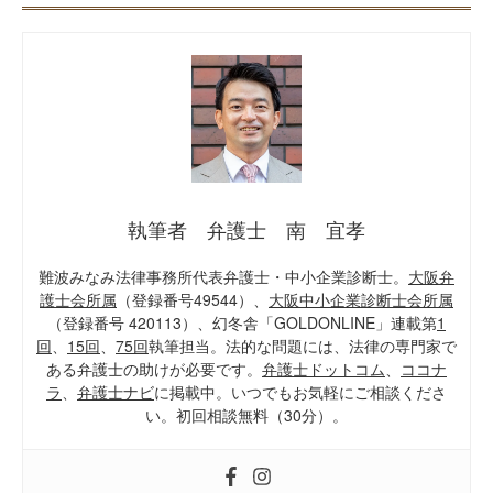
執筆者 弁護士 南 宜孝
難波みなみ法律事務所代表弁護士・中小企業診断士。
大阪弁
護士会所属
（登録番号49544）、
大阪中小企業診断士会所属
（登録番号 420113）、幻冬舎「GOLDONLINE」連載第
1
回
、
15回
、
75回
執筆担当。法的な問題には、法律の専門家で
ある弁護士の助けが必要です。
弁護士ドットコム
、
ココナ
ラ
、
弁護士ナビ
に掲載中。いつでもお気軽にご相談くださ
い。初回相談無料（30分）。