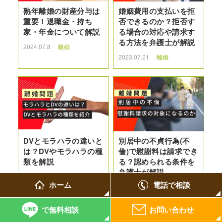
熟年離婚の財産分与は
婚姻費用の支払いを拒
重要！退職金・持ち
否できるのか？拒否す
家・年金について解説
る場合の対応や請求す
る方法を弁護士が解説
2024.07.8
離婚
2023.07.21
離婚
DVとモラハラの違いと
別居中の不貞行為(不
は？DVやモラハラの種
倫)で慰謝料は請求でき
類を解説
る？認められる条件を
弁護士が解説
2024.01.8
離婚
ホーム
電話で相談
2023.07.4
離婚
で無料相談
お問い合わせ