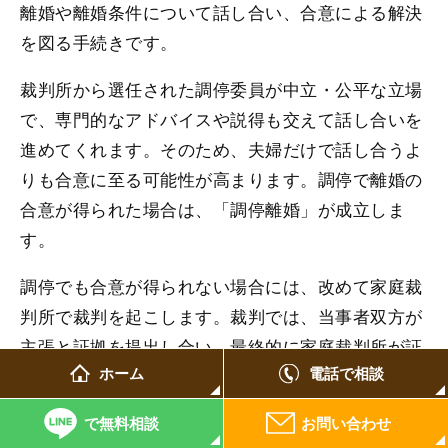
離婚や離婚条件について話し合い、合意による解決
を図る手続きです。
裁判所から選任された調停委員が中立・公平な立場
で、専門的なアドバイスや説得も交えて話し合いを
進めてくれます。そのため、夫婦だけで話し合うよ
りも合意に至る可能性が高まります。調停で離婚の
合意が得られた場合は、「調停離婚」が成立しま
す。
調停でも合意が得られない場合には、改めて家庭裁
判所で裁判を起こします。裁判では、当事者双方が
主張と証拠を提出し合い、最終的に家庭裁判所が証
ホーム
電話で相談
拠を精査して判決を下します。被害者としては、モ
ラハラの有力な証拠を提出してモラハラ行為の立証
で無料相談
お問い合わせ
に成功すれば、判決で離婚や慰謝料が認められま