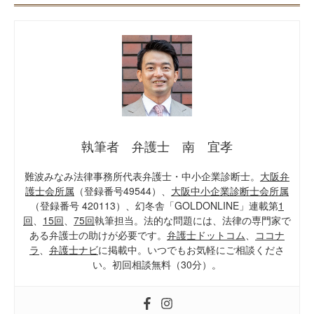
執筆者 弁護士 南 宜孝
難波みなみ法律事務所代表弁護士・中小企業診断士。
大阪弁
護士会所属
（登録番号49544）、
大阪中小企業診断士会所属
（登録番号 420113）、幻冬舎「GOLDONLINE」連載第
1
回
、
15回
、
75回
執筆担当。法的な問題には、法律の専門家で
ある弁護士の助けが必要です。
弁護士ドットコム
、
ココナ
ラ
、
弁護士ナビ
に掲載中。いつでもお気軽にご相談くださ
い。初回相談無料（30分）。