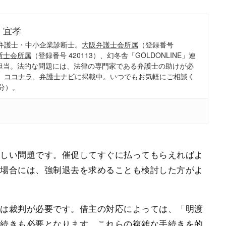
 宜孝
弁護士・中小企業診断士。
大阪弁護士会所属
（登録番号
断士会所属
（登録番号 420113）、幻冬舎「GOLDONLINE」連
担当。法的な問題には、法律の専門家である弁護士の助けが必
、
ココナラ
、
弁護士ナビ
に掲載中。いつでもお気軽にご相談く
分）。
ましい問題です。催促してすぐに払ってもらえればよ
い場合には、強制退去を求めることも検討した方がよ
には裁判が必要です。借主の対応によっては、「明渡
手続きも必要となります。これらの複雑な手続きを的