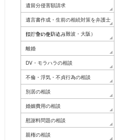
遺留分侵害額請求
遺言書作成・生前の相続対策を弁護士
に 争いを防ぐ（難波・大阪）
預貯金の使い込み
離婚
DV・モラハラの相談
不倫・浮気・不貞行為の相談
別居の相談
婚姻費用の相談
慰謝料問題の相談
親権の相談