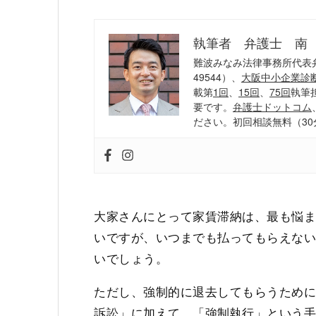
執筆者 弁護士 南
難波みなみ法律事務所代表
49544）、
大阪中小企業診
載第
1回
、
15回
、
75回
執筆
要です。
弁護士ドットコム
ださい。初回相談無料（30
大家さんにとって家賃滞納は、最も悩
いですが、いつまでも払ってもらえな
いでしょう。
ただし、強制的に退去してもらうため
訴訟」に加えて、「強制執行」という