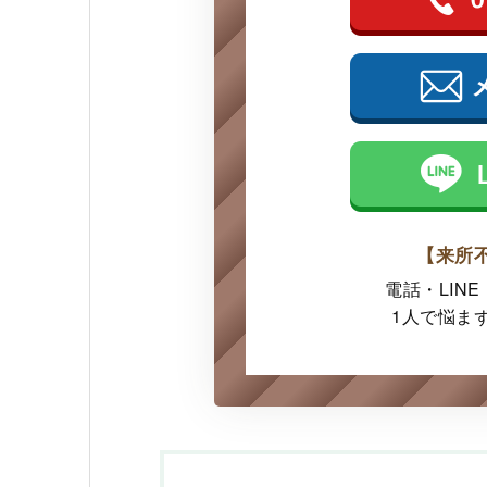
【来所
電話・LIN
1人で悩ま