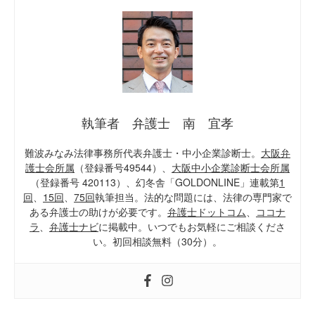
執筆者 弁護士 南 宜孝
難波みなみ法律事務所代表弁護士・中小企業診断士。
大阪弁
護士会所属
（登録番号49544）、
大阪中小企業診断士会所属
（登録番号 420113）、幻冬舎「GOLDONLINE」連載第
1
回
、
15回
、
75回
執筆担当。法的な問題には、法律の専門家で
ある弁護士の助けが必要です。
弁護士ドットコム
、
ココナ
ラ
、
弁護士ナビ
に掲載中。いつでもお気軽にご相談くださ
い。初回相談無料（30分）。