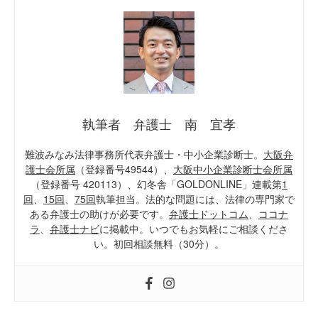
執筆者 弁護士 南 宜孝
難波みなみ法律事務所代表弁護士・中小企業診断士。
大阪弁
護士会所属
（登録番号49544）、
大阪中小企業診断士会所属
（登録番号 420113）、幻冬舎「GOLDONLINE」連載第
1
回
、
15回
、
75回
執筆担当。法的な問題には、法律の専門家で
ある弁護士の助けが必要です。
弁護士ドットコム
、
ココナ
ラ
、
弁護士ナビ
に掲載中。いつでもお気軽にご相談くださ
い。初回相談無料（30分）。