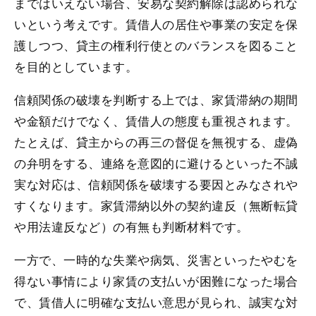
まではいえない場合、安易な契約解除は認められな
いという考えです。賃借人の居住や事業の安定を保
護しつつ、貸主の権利行使とのバランスを図ること
を目的としています。
信頼関係の破壊を判断する上では、家賃滞納の期間
や金額だけでなく、賃借人の態度も重視されます。
たとえば、貸主からの再三の督促を無視する、虚偽
の弁明をする、連絡を意図的に避けるといった不誠
実な対応は、信頼関係を破壊する要因とみなされや
すくなります。家賃滞納以外の契約違反（無断転貸
や用法違反など）の有無も判断材料です。
一方で、一時的な失業や病気、災害といったやむを
得ない事情により家賃の支払いが困難になった場合
で、賃借人に明確な支払い意思が見られ、誠実な対