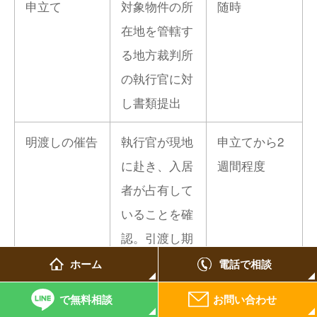
申立て
対象物件の所
随時
在地を管轄す
る地方裁判所
の執行官に対
し書類提出
明渡しの催告
執行官が現地
申立てから2
に赴き、入居
週間程度
者が占有して
いることを確
認。引渡し期
限と断行日を
ホーム
電話で相談
記載した公示
で無料相談
お問い合わせ
書を物件に貼