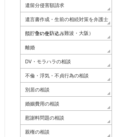
遺留分侵害額請求
遺言書作成・生前の相続対策を弁護士
に 争いを防ぐ（難波・大阪）
預貯金の使い込み
離婚
DV・モラハラの相談
不倫・浮気・不貞行為の相談
別居の相談
婚姻費用の相談
慰謝料問題の相談
親権の相談