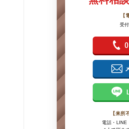
【
受付
【来所
電話・LIN