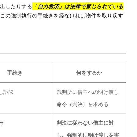
び出したりする
「
自力救済
」は法律で禁じられている
、この強制執行の手続きを経なければ物件を取り戻す
手続き
何をするか
し訴訟
裁判所に借主への明け渡し
命令（判決）を求める
行
判決に従わない借主に対
し、強制的に明け渡しを実