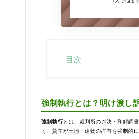
1人で悩ま
目次
強制執行とは？明け渡し
とは、裁判所の判決・和解調
強制執行
く、貸主が土地・建物の占有を強制的