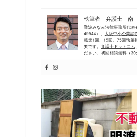
執筆者 弁護士 南
難波みなみ法律事務所代表
49544）、
大阪中小企業診
載第
1回
、
15回
、
75回
執筆
要です。
弁護士ドットコム
ださい。初回相談無料（30