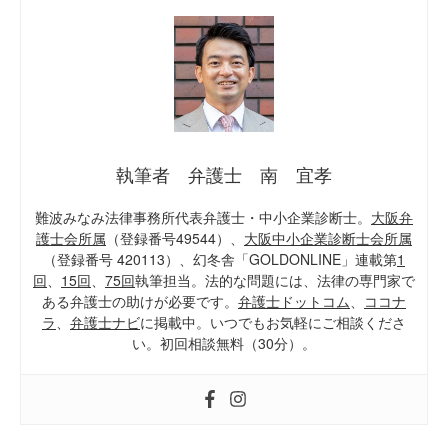
執筆者 弁護士 南 宜孝
難波みなみ法律事務所代表弁護士・中小企業診断士。
大阪弁
護士会所属
（登録番号49544）、
大阪中小企業診断士会所属
（登録番号 420113）、幻冬舎「GOLDONLINE」連載第
1
回
、
15回
、
75回
執筆担当。法的な問題には、法律の専門家で
ある弁護士の助けが必要です。
弁護士ドットコム
、
ココナ
ラ
、
弁護士ナビ
に掲載中。いつでもお気軽にご相談くださ
い。初回相談無料（30分）。