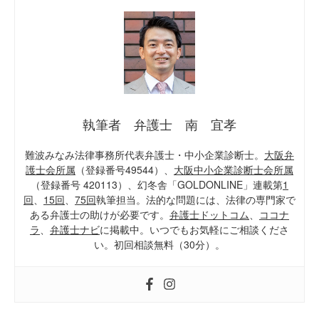
執筆者 弁護士 南 宜孝
難波みなみ法律事務所代表弁護士・中小企業診断士。
大阪弁
護士会所属
（登録番号49544）、
大阪中小企業診断士会所属
（登録番号 420113）、幻冬舎「GOLDONLINE」連載第
1
回
、
15回
、
75回
執筆担当。法的な問題には、法律の専門家で
ある弁護士の助けが必要です。
弁護士ドットコム
、
ココナ
ラ
、
弁護士ナビ
に掲載中。いつでもお気軽にご相談くださ
い。初回相談無料（30分）。