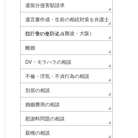
遺留分侵害額請求
遺言書作成・生前の相続対策を弁護士
に 争いを防ぐ（難波・大阪）
預貯金の使い込み
離婚
DV・モラハラの相談
不倫・浮気・不貞行為の相談
別居の相談
婚姻費用の相談
慰謝料問題の相談
親権の相談