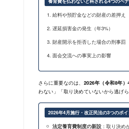
養育費を払わないと科される4つのペ
給料や預貯金などの財産の差押え
遅延損害金の発生（年3%）
財産開示を拒否した場合の刑事罰（
面会交流への事実上の影響
さらに重要なのは、
2026年（令和8年
わない」「取り決めていないから逃げ
2026年4月施行・改正民法の3つのポ
：取り決め
法定養育費制度の新設