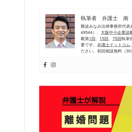
執筆者 弁護士 南
難波みなみ法律事務所代表
49544）、
大阪中小企業診
載第
1回
、
15回
、
75回
執筆
要です。
弁護士ドットコム
ださい。初回相談無料（30