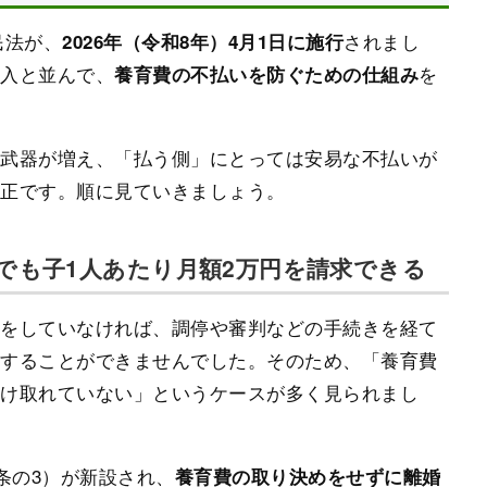
民法が、
されまし
2026年（令和8年）4月1日に施行
導入と並んで、
を
養育費の不払いを防ぐための仕組み
の武器が増え、「払う側」にとっては安易な不払いが
改正です。順に見ていきましょう。
なしでも子1人あたり月額2万円を請求できる
めをしていなければ、調停や審判などの手続きを経て
求することができませんでした。そのため、「養育費
受け取れていない」というケースが多く見られまし
6条の3）が新設され、
養育費の取り決めをせずに離婚