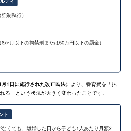
ナルティ
（強制執行）
6か月以下の拘禁刑または50万円以下の罰金）
により、養育費を「払
）4月1日に施行された改正民法
られる」という状況が大きく変わったことです。
イント
がなくても、離婚した日から子ども1人あたり月額2