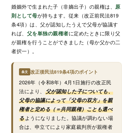
婚姻外で生まれた子（非嫡出子）の親権は、
原
が持ちます。従来（改正前民法819
則として母
条4項）は、父が認知したうえで父母が協議す
れば、
に定めたときに限り父
父を単独の親権者
が親権を行うことができました（母か父かの二
者択一）。
改正後民法819条4項のポイント
2026年（令和8年）4月1日施行の改正民
法により、
父が認知した子についても、
父母の協議によって「父母の双方」を親
権者と定める（＝共同親権）ことも選べ
ようになりました。協議が調わない場
る
合は、申立てにより家庭裁判所が親権者