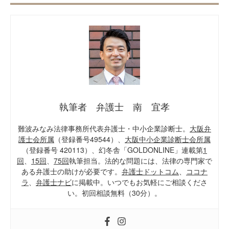
執筆者 弁護士 南 宜孝
難波みなみ法律事務所代表弁護士・中小企業診断士。
大阪弁
護士会所属
（登録番号49544）、
大阪中小企業診断士会所属
（登録番号 420113）、幻冬舎「GOLDONLINE」連載第
1
回
、
15回
、
75回
執筆担当。法的な問題には、法律の専門家で
ある弁護士の助けが必要です。
弁護士ドットコム
、
ココナ
ラ
、
弁護士ナビ
に掲載中。いつでもお気軽にご相談くださ
い。初回相談無料（30分）。