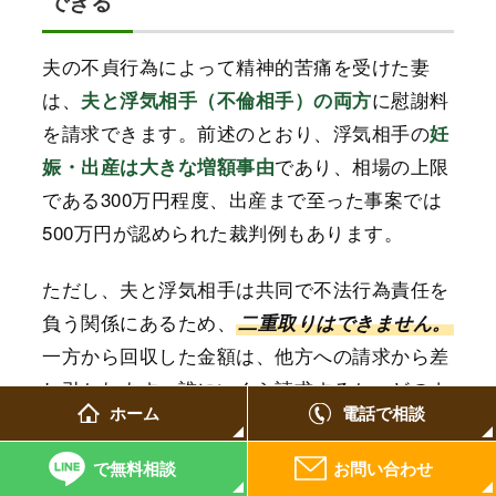
できる
夫の不貞行為によって精神的苦痛を受けた妻
は、
に慰謝料
夫と浮気相手（不倫相手）の両方
を請求できます。前述のとおり、浮気相手の
妊
であり、相場の上限
娠・出産は大きな増額事由
である300万円程度、出産まで至った事案では
500万円が認められた裁判例もあります。
ただし、夫と浮気相手は共同で不法行為責任を
負う関係にあるため、
二重取りはできません。
一方から回収した金額は、他方への請求から差
し引かれます。誰にいくら請求するか、どのよ
ホーム
電話で相談
うな順序で交渉するかは、状況に応じて戦略的
に判断する必要があります。
で無料相談
お問い合わせ