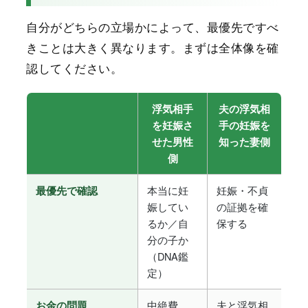
自分がどちらの立場かによって、最優先ですべ
きことは大きく異なります。まずは全体像を確
認してください。
浮気相手
夫の浮気相
を妊娠さ
手の妊娠を
せた男性
知った妻側
側
本当に妊
妊娠・不貞
最優先で確認
娠してい
の証拠を確
るか／自
保する
分の子か
（DNA鑑
定）
中絶費
夫と浮気相
お金の問題