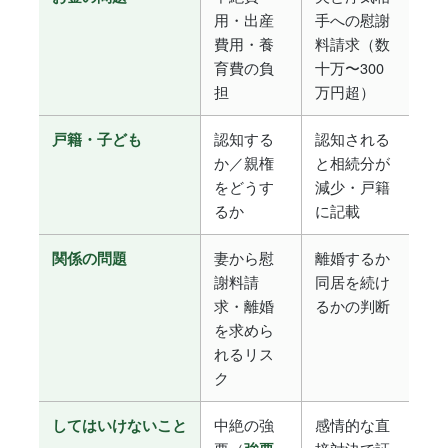
用・出産
手への慰謝
費用・養
料請求（数
育費の負
十万〜300
担
万円超）
認知する
認知される
戸籍・子ども
か／親権
と相続分が
をどうす
減少・戸籍
るか
に記載
妻から慰
離婚するか
関係の問題
謝料請
同居を続け
求・離婚
るかの判断
を求めら
れるリス
ク
中絶の強
感情的な直
してはいけないこと