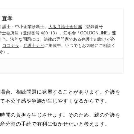
 宜孝
弁護士・中小企業診断士。
大阪弁護士会所属
（登録番号
断士会所属
（登録番号 420113）、幻冬舎「GOLDONLINE」連
担当。法的な問題には、法律の専門家である弁護士の助けが必
、
ココナラ
、
弁護士ナビ
に掲載中。いつでもお気軽にご相談く
分）。
る場合、相続問題に発展することがあります。介護を
いて不公平感や争族が生じやすくなるからです。
・時間の負担を生じさせます。そのため、親の介護を
遺産分割の手続で有利に働かせたいと考えます。