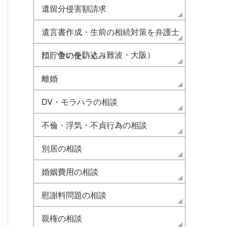
遺留分侵害額請求
遺言書作成・生前の相続対策を弁護士
に 争いを防ぐ（難波・大阪）
預貯金の使い込み
離婚
DV・モラハラの相談
不倫・浮気・不貞行為の相談
別居の相談
婚姻費用の相談
慰謝料問題の相談
親権の相談