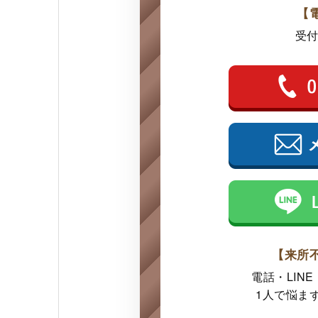
【
受付
【来所
電話・LIN
1人で悩ま