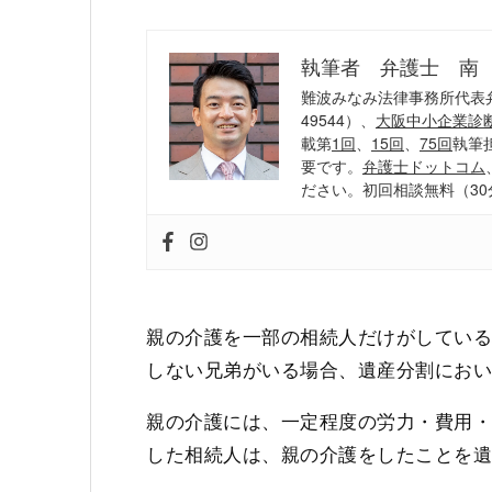
執筆者 弁護士 南
難波みなみ法律事務所代表
49544）、
大阪中小企業診
載第
1回
、
15回
、
75回
執筆
要です。
弁護士ドットコム
ださい。初回相談無料（30
親の介護を一部の相続人だけがしてい
しない兄弟がいる場合、遺産分割にお
親の介護には、一定程度の労力・費用
した相続人は、親の介護をしたことを