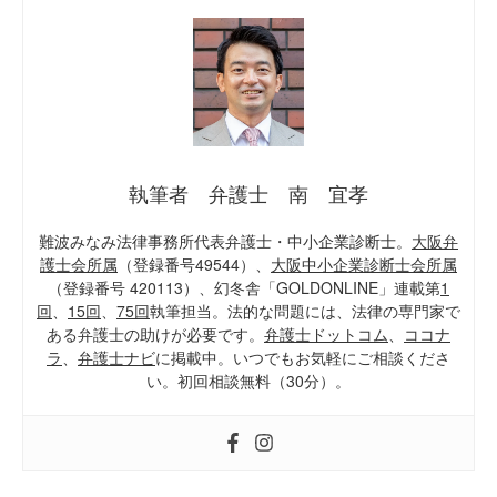
執筆者 弁護士 南 宜孝
難波みなみ法律事務所代表弁護士・中小企業診断士。
大阪弁
護士会所属
（登録番号49544）、
大阪中小企業診断士会所属
（登録番号 420113）、幻冬舎「GOLDONLINE」連載第
1
回
、
15回
、
75回
執筆担当。法的な問題には、法律の専門家で
ある弁護士の助けが必要です。
弁護士ドットコム
、
ココナ
ラ
、
弁護士ナビ
に掲載中。いつでもお気軽にご相談くださ
い。初回相談無料（30分）。