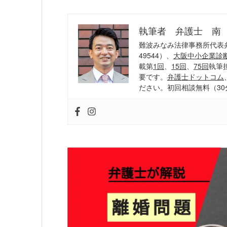
執筆者 弁護士 南
難波みなみ法律事務所代表
49544）、
大阪中小企業診
載第
1回
、
15回
、
75回
執筆
要です。
弁護士ドットコム
ださい。初回相談無料（30