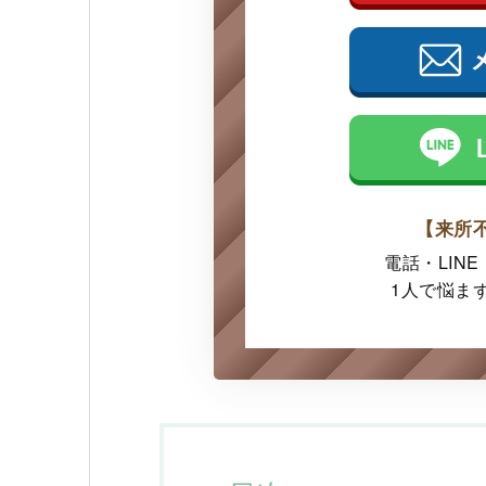
【来所
電話・LIN
1人で悩ま