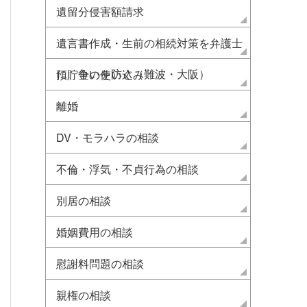
遺留分侵害額請求
遺言書作成・生前の相続対策を弁護士
に 争いを防ぐ（難波・大阪）
預貯金の使い込み
離婚
DV・モラハラの相談
不倫・浮気・不貞行為の相談
別居の相談
婚姻費用の相談
慰謝料問題の相談
親権の相談