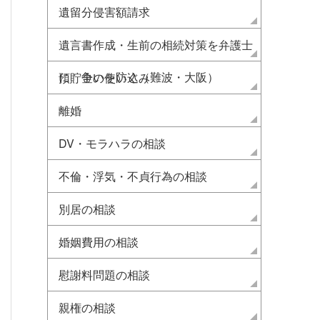
遺留分侵害額請求
遺言書作成・生前の相続対策を弁護士
に 争いを防ぐ（難波・大阪）
預貯金の使い込み
離婚
DV・モラハラの相談
不倫・浮気・不貞行為の相談
別居の相談
婚姻費用の相談
慰謝料問題の相談
親権の相談