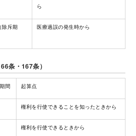
ら
（除斥期
医療過誤の発生時から
6条・167条）
期間
起算点
権利を行使できることを知ったときから
年
権利を行使できるときから