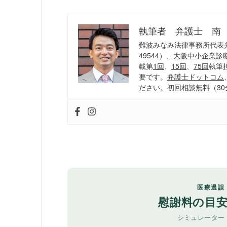
執筆者 弁護士 南
難波みなみ法律事務所代表
49544）、
大阪中小企業診
載第
1回
、
15回
、
75回
執筆
要です。
弁護士ドットコム
ださい。初回相談無料（30
医療過誤
慰謝料の目
シミュレーター