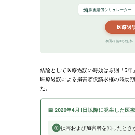
燐
損害賠償シミュレーター
医療過
初回相談30分無料
結論として医療過誤の時効は原則「5年」
医療過誤による損害賠償請求権の時効期間
た。
📅 2020年4月1日以降に発生した
損害および加害者を知ったとき
①