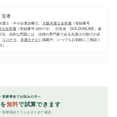
 宜孝
弁護士・中小企業診断士。
大阪弁護士会所属
（登録番号
断士会所属
（登録番号 420113）、幻冬舎「GOLDONLINE」連
担当。法的な問題には、法律の専門家である弁護士の助けが必
、
ココナラ
、
弁護士ナビ
に掲載中。いつでもお気軽にご相談く
分）。
・医療事故でお悩みの方へ
安を
無料
で試算できます
・医療過誤コラムをまとめて確認