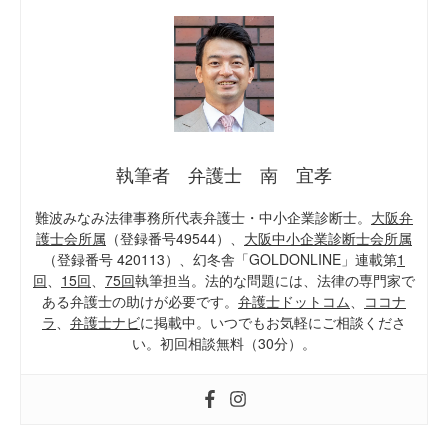
執筆者 弁護士 南 宜孝
難波みなみ法律事務所代表弁護士・中小企業診断士。
大阪弁
護士会所属
（登録番号49544）、
大阪中小企業診断士会所属
（登録番号 420113）、幻冬舎「GOLDONLINE」連載第
1
回
、
15回
、
75回
執筆担当。法的な問題には、法律の専門家で
ある弁護士の助けが必要です。
弁護士ドットコム
、
ココナ
ラ
、
弁護士ナビ
に掲載中。いつでもお気軽にご相談くださ
い。初回相談無料（30分）。