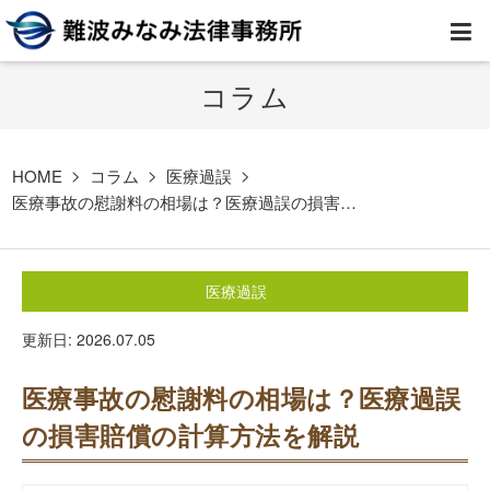
コラム
HOME
弁護士紹介
HOME
コラム
医療過誤
医療事故の慰謝料の相場は？医療過誤の損害…
事務所案内
医療過誤
取扱業務
更新日: 2026.07.05
コラム
医療事故の慰謝料の相場は？医療過誤
費用
の損害賠償の計算方法を解説