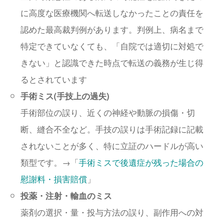
に高度な医療機関へ転送しなかったことの責任を
認めた最高裁判例があります。判例上、病名まで
特定できていなくても、「自院では適切に対処で
きない」と認識できた時点で転送の義務が生じ得
るとされています
手術ミス(手技上の過失)
手術部位の誤り、近くの神経や動脈の損傷・切
断、縫合不全など。手技の誤りは手術記録に記載
されないことが多く、特に立証のハードルが高い
類型です。→「
手術ミスで後遺症が残った場合の
慰謝料・損害賠償
」
投薬・注射・輸血のミス
薬剤の選択・量・投与方法の誤り、副作用への対