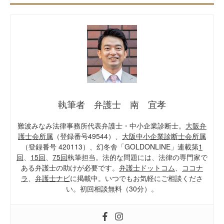
執筆者 弁護士 南 宜孝
難波みなみ法律事務所代表弁護士・中小企業診断士。
大阪弁
護士会所属
（登録番号49544）、
大阪中小企業診断士会所属
（登録番号 420113）、幻冬舎「GOLDONLINE」連載第
1
回
、
15回
、
75回
執筆担当。法的な問題には、法律の専門家で
ある弁護士の助けが必要です。
弁護士ドットコム
、
ココナ
ラ
、
弁護士ナビ
に掲載中。いつでもお気軽にご相談くださ
い。初回相談無料（30分）。