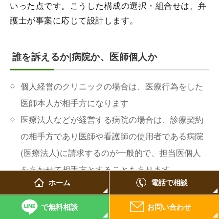
いった点です。こうした構成の選択・組合せは、弁
護士が事案に応じて設計します。
誰を訴えるか|病院か、医師個人か
個人経営のクリニックの場合は、医療行為をした
医師本人が相手方になります
医療法人などが経営する病院の場合は、診療契約
の相手方であり医師や看護師の使用者である病院
(医療法人)に請求するのが一般的で、担当医個人
をあわせて相手方とすることもあります
ホーム
電話で相談
病院に対する請求(使用者責任)では、関与した複
数の医療従事者の誰の過失かまで特定できなくて
で無料相談
お問い合わせ
もよいとした最高裁判例があります。チーム医療