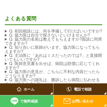
よくある質問
Q. 初回相談には、何を準備して行けばいいですか?
Q. 協力医は自分で探さないといけませんか?
Q. 協力医の名前は教えてもらえますか?面談に同席
できますか?
Q. 知り合いに医師がいます。協力医になってもら
えますか?
Q. 主治医に「あれはミスだったのでは?」と直接聞
いてもいいですか?
Q. 医師意見書を出せば、病院は賠償に応じてくれ
ますか?
Q. 協力医の意見が、こちらに不利な内容だったら
どうなりますか?
Q. 協力医への謝礼は、勝訴したら病院に払わせる
ことができますか?
Q. 「調査だけ」の依頼はできますか?
ホーム
電話で相談
で無料相談
お問い合わせ