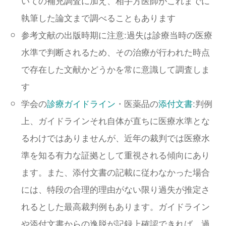
いての補充調査に加え、相手方医師がこれまでに
執筆した論文まで調べることもあります
参考文献の出版時期に注意:過失は診療当時の医療
水準で判断されるため、その治療が行われた時点
で存在した文献かどうかを常に意識して調査しま
す
学会の
診療ガイドライン
・医薬品の
添付文書
:判例
上、ガイドラインそれ自体が直ちに医療水準とな
るわけではありませんが、近年の裁判では医療水
準を知る有力な証拠として重視される傾向にあり
ます。また、添付文書の記載に従わなかった場合
には、特段の合理的理由がない限り過失が推定さ
れるとした最高裁判例もあります。ガイドライン
や添付文書からの逸脱が記録上確認できれば、過