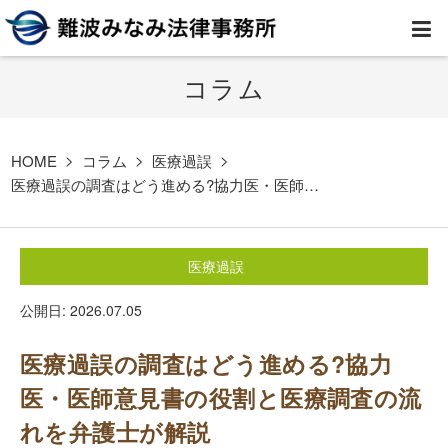
コラム
HOME
弁護士紹介
HOME
コラム
医療過誤
医療過誤の調査はどう進める?協力医・医師…
事務所案内
医療過誤
取扱業務
公開日: 2026.07.05
コラム
医療過誤の調査はどう進める?協力
費用
医・医師意見書の役割と医療調査の流
れを弁護士が解説