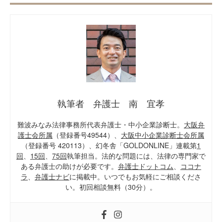
執筆者 弁護士 南 宜孝
難波みなみ法律事務所代表弁護士・中小企業診断士。
大阪弁
護士会所属
（登録番号49544）、
大阪中小企業診断士会所属
（登録番号 420113）、幻冬舎「GOLDONLINE」連載第
1
回
、
15回
、
75回
執筆担当。法的な問題には、法律の専門家で
ある弁護士の助けが必要です。
弁護士ドットコム
、
ココナ
ラ
、
弁護士ナビ
に掲載中。いつでもお気軽にご相談くださ
い。初回相談無料（30分）。