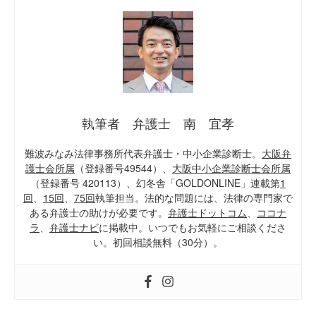
執筆者 弁護士 南 宜孝
難波みなみ法律事務所代表弁護士・中小企業診断士。
大阪弁
護士会所属
（登録番号49544）、
大阪中小企業診断士会所属
（登録番号 420113）、幻冬舎「GOLDONLINE」連載第
1
回
、
15回
、
75回
執筆担当。法的な問題には、法律の専門家で
ある弁護士の助けが必要です。
弁護士ドットコム
、
ココナ
ラ
、
弁護士ナビ
に掲載中。いつでもお気軽にご相談くださ
い。初回相談無料（30分）。