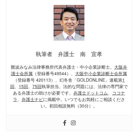
執筆者 弁護士 南 宜孝
難波みなみ法律事務所代表弁護士・中小企業診断士。
大阪弁
護士会所属
（登録番号49544）、
大阪中小企業診断士会所属
（登録番号 420113）、幻冬舎「GOLDONLINE」連載第
1
回
、
15回
、
75回
執筆担当。法的な問題には、法律の専門家で
ある弁護士の助けが必要です。
弁護士ドットコム
、
ココナ
ラ
、
弁護士ナビ
に掲載中。いつでもお気軽にご相談くださ
い。初回相談無料（30分）。