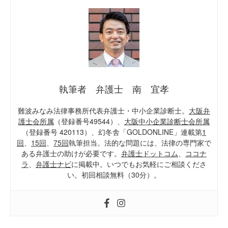
執筆者 弁護士 南 宜孝
難波みなみ法律事務所代表弁護士・中小企業診断士。
大阪弁
護士会所属
（登録番号49544）、
大阪中小企業診断士会所属
（登録番号 420113）、幻冬舎「GOLDONLINE」連載第
1
回
、
15回
、
75回
執筆担当。法的な問題には、法律の専門家で
ある弁護士の助けが必要です。
弁護士ドットコム
、
ココナ
ラ
、
弁護士ナビ
に掲載中。いつでもお気軽にご相談くださ
い。初回相談無料（30分）。