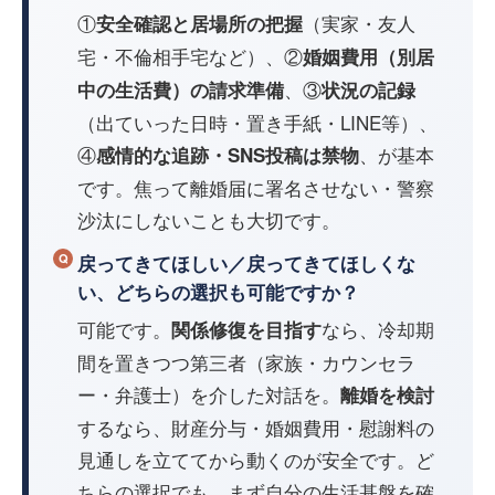
①
（実家・友人
安全確認と居場所の把握
宅・不倫相手宅など）、②
婚姻費用（別居
、③
中の生活費）の請求準備
状況の記録
（出ていった日時・置き手紙・LINE等）、
④
、が基本
感情的な追跡・SNS投稿は禁物
です。焦って離婚届に署名させない・警察
沙汰にしないことも大切です。
戻ってきてほしい／戻ってきてほしくな
い、どちらの選択も可能ですか？
可能です。
なら、冷却期
関係修復を目指す
間を置きつつ第三者（家族・カウンセラ
ー・弁護士）を介した対話を。
離婚を検討
するなら、財産分与・婚姻費用・慰謝料の
見通しを立ててから動くのが安全です。ど
ちらの選択でも、まず自分の生活基盤を確