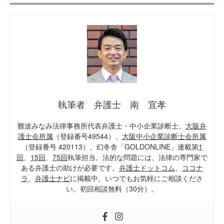
執筆者 弁護士 南 宜孝
難波みなみ法律事務所代表弁護士・中小企業診断士。
大阪弁
護士会所属
（登録番号49544）、
大阪中小企業診断士会所属
（登録番号 420113）、幻冬舎「GOLDONLINE」連載第
1
回
、
15回
、
75回
執筆担当。法的な問題には、法律の専門家で
ある弁護士の助けが必要です。
弁護士ドットコム
、
ココナ
ラ
、
弁護士ナビ
に掲載中。いつでもお気軽にご相談くださ
い。初回相談無料（30分）。