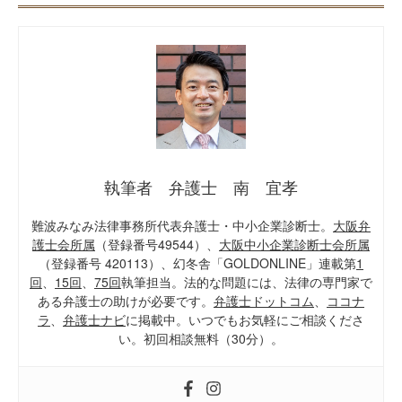
執筆者 弁護士 南 宜孝
難波みなみ法律事務所代表弁護士・中小企業診断士。
大阪弁
護士会所属
（登録番号49544）、
大阪中小企業診断士会所属
（登録番号 420113）、幻冬舎「GOLDONLINE」連載第
1
回
、
15回
、
75回
執筆担当。法的な問題には、法律の専門家で
ある弁護士の助けが必要です。
弁護士ドットコム
、
ココナ
ラ
、
弁護士ナビ
に掲載中。いつでもお気軽にご相談くださ
い。初回相談無料（30分）。