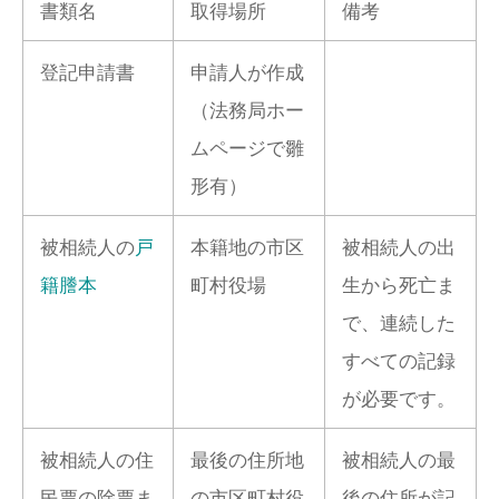
書類名
取得場所
備考
登記申請書
申請人が作成
（法務局ホー
ムページで雛
形有）
被相続人の
戸
本籍地の市区
被相続人の出
籍謄本
町村役場
生から死亡ま
で、連続した
すべての記録
が必要です。
被相続人の住
最後の住所地
被相続人の最
民票の除票ま
の市区町村役
後の住所が記