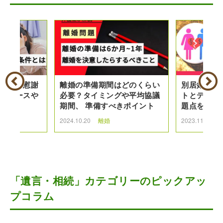
た場合の慰謝
離婚の準備期間はどのくらい
別居婚とは
きるケースや
必要？タイミングや平均協議
トとデメリ
る請求
期間、 準備すべきポイント
題点を解説
2024.10.20
離婚
2023.11.30
「遺言・相続」カテゴリーのピックアッ
プコラム