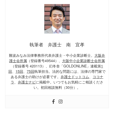
執筆者 弁護士 南 宜孝
難波みなみ法律事務所代表弁護士・中小企業診断士。
大阪弁
護士会所属
（登録番号49544）、
大阪中小企業診断士会所属
（登録番号 420113）、幻冬舎「GOLDONLINE」連載第
1
回
、
15回
、
75回
執筆担当。法的な問題には、法律の専門家で
ある弁護士の助けが必要です。
弁護士ドットコム
、
ココナ
ラ
、
弁護士ナビ
に掲載中。いつでもお気軽にご相談くださ
い。初回相談無料（30分）。