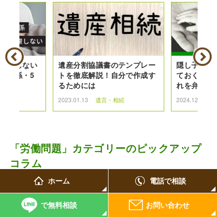
は考慮しない
遺産分割協議書のテンプレー
隠し子の相
の関係・5
トを徹底解説！自分で作成す
ておくべき
解説
るためには
れを弁護士
続
2023.01.13
遺言・相続
2024.12.27
「労働問題」カテゴリーのピックアップ
コラム
ホーム
電話で相談
で無料相談
お問い合わせ