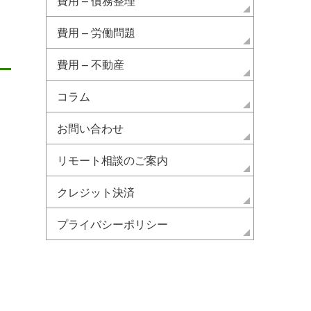
費用 – 債務整理
費用 – 労働問題
費用 – 不動産
コラム
お問い合わせ
リモート相談のご案内
クレジット決済
プライバシーポリシー
退去費用が高すぎる！払わな
騒音を理由に契約を解
くていいもの・納得いかない
賃借人を退去させるこ
時の対処法【2026年最新】｜
きるのか？弁護士が解
難波みなみ法律事務所
す。
2022.12.2
不動産
2022.07.23
不動産