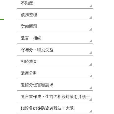
不動産
債務整理
労働問題
遺言・相続
寄与分・特別受益
相続放棄
遺産分割
解雇予告手当とは？計算方法
アルバイトでも不当解
遺留分侵害額請求
や欠勤控除がある場合等の処
える!バイトでも諦めず
理
談を
遺言書作成・生前の相続対策を弁護士
2021.12.28
労働問題
2023.08.16
労働問題
に 争いを防ぐ（難波・大阪）
預貯金の使い込み