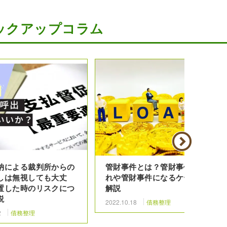
ックアップコラム
納による裁判所からの
管財事件とは？管財事件の流
しは無視しても大丈
れや管財事件になるケースを
置した時のリスクにつ
解説
説
2022.10.18
債務整理
2
債務整理