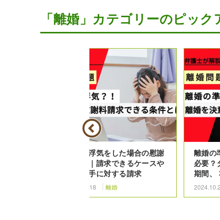
「離婚」カテゴリーのピック
クスレスで
恋人が浮気をした場合の慰謝
離婚の
意点を弁護
料請求｜請求できるケースや
必要？
浮気相手に対する請求
期間、
2024.05.18
離婚
2024.10.