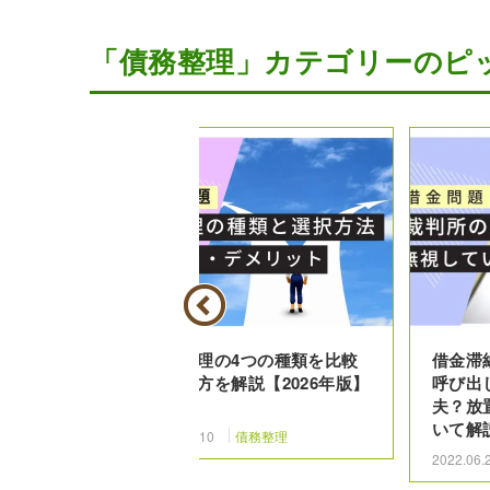
「債務整理」カテゴリーのピ
生｜住宅資
債務整理の4つの種類を比較
借金滞
｜選び方を解説【2026年版】
呼び出
夫？放
いて解
理
2021.11.10
債務整理
2022.06.