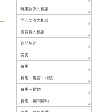
離婚調停の相談
面会交流の相談
養育費の相談
顧問契約
労災
費用
費用 – 遺言・相続
訴状の受け取りを拒否すると
借金の時効ガイド｜条
どうなる？弁護士が解説しま
続きを解説
費用 – 離婚
す
2022.10.24
債務整理
2022.07.10
債務整理
費用 – 顧問契約