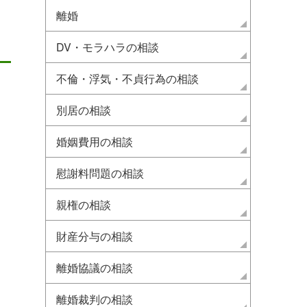
離婚
DV・モラハラの相談
不倫・浮気・不貞行為の相談
別居の相談
婚姻費用の相談
慰謝料問題の相談
親権の相談
個人情報とは？具体例や取り
問題社員を解雇したい
財産分与の相談
扱い時の注意点をわかりやす
意点｜問題行為の種類
く解説！
て解説
離婚協議の相談
2021.06.29
顧問契約
2021.10.12
顧問契約
離婚裁判の相談