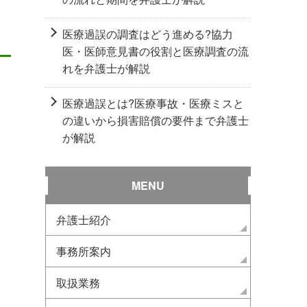
医療過誤の調査はどう進める?協力
医・医師意見書の役割と医療調査の流
れを弁護士が解説
医療過誤とは?医療事故・医療ミスと
の違いから損害賠償の要件まで弁護士
が解説
MENU
弁護士紹介
親の介護をしない兄弟がいる
遺産分割調停で「やっ
場合の相続、どうする？遺産
けないこと」と「聞か
事務所案内
を多く受け取れるためには？
と」を弁護士が解説し
2025.01.2
遺言・相続
2022.11.10
遺言・相続
取扱業務