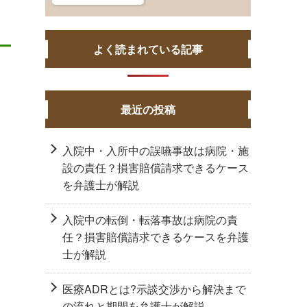
よく読まれている記事
最近の投稿
入院中・入所中の誤嚥事故は病院・施
設の責任？損害賠償請求できるケース
を弁護士が解説
離婚したくない！切り出され
ダブル不倫の慰謝料は
入院中の転倒・転落事故は病院の責
た時の奥の手は？回避・拒否
ない方がいい？！W不倫
任？損害賠償請求できるケースを弁護
する方法を弁護士が解説
パターンの解決法
士が解説
2022.04.25
離婚
2023.06.26
離婚
医療ADRとは?示談交渉から解決まで
の流れと期間を弁護士が解説