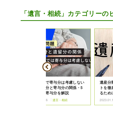
「遺言・相続」カテゴリーの
前にするべ
遺留分で寄与分は考慮しない
遺産分
続きや費用
｜遺留分と寄与分の関係・5
トを徹
種類の寄与分を解説
るため
相続
2024.02.6
遺言・相続
2023.01.