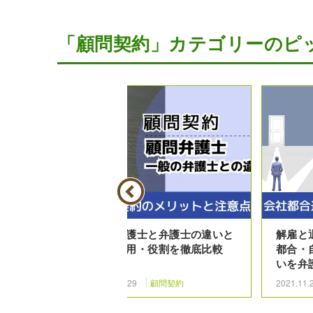
「顧問契約」カテゴリーのピ
役割やメリ
顧問弁護士と弁護士の違いと
解雇と
、活用方法
は？費用・役割を徹底比較
都合・
いを弁
約
2025.04.29
顧問契約
2021.11.