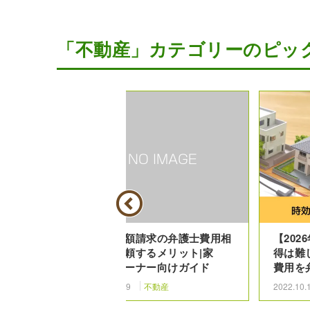
「不動産」カテゴリーのピッ
否された場
賃料増額請求の弁護士費用相
【20
とは？
場と依頼するメリット|家
得は難
主・オーナー向けガイド
費用を
2025.05.9
不動産
2022.10.