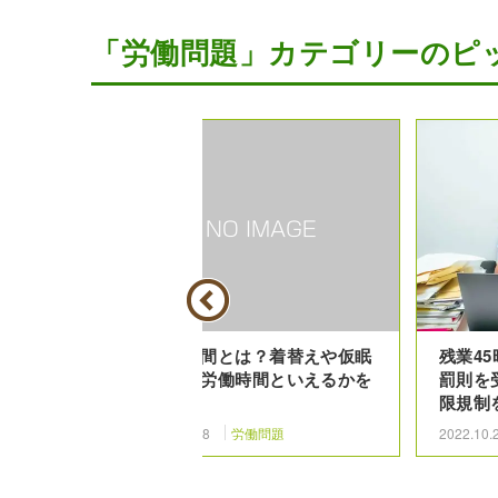
「労働問題」カテゴリーのピ
効は3年｜
労働時間とは？着替えや仮眠
残業4
時効消滅し
時間が労働時間といえるかを
罰則を
解説
限規制
2021.09.8
労働問題
2022.10.