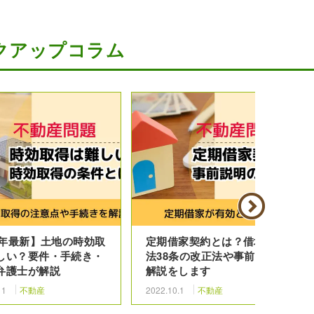
クアップコラム
26年最新】土地の時効取
定期借家契約とは？借地借家
しい？要件・手続き・
法38条の改正法や事前説明を
弁護士が解説
解説をします
11
不動産
2022.10.1
不動産