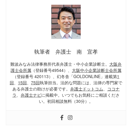
執筆者 弁護士 南 宜孝
難波みなみ法律事務所代表弁護士・中小企業診断士。
大阪弁
護士会所属
（登録番号49544）、
大阪中小企業診断士会所属
（登録番号 420113）、幻冬舎「GOLDONLINE」連載第
1
回
、
15回
、
75回
執筆担当。法的な問題には、法律の専門家で
ある弁護士の助けが必要です。
弁護士ドットコム
、
ココナ
ラ
、
弁護士ナビ
に掲載中。いつでもお気軽にご相談くださ
い。初回相談無料（30分）。