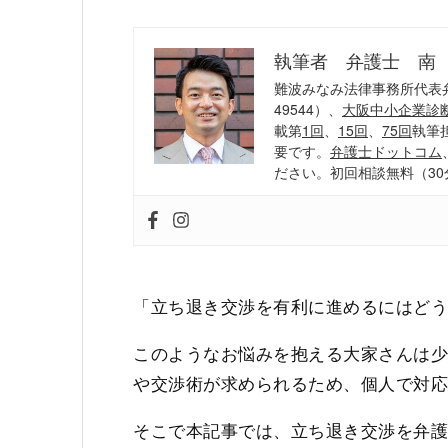
執筆者 弁護士 南
難波みなみ法律事務所代表
49544）、
大阪中小企業診
載第
1回
、
15回
、
75回
執筆
要です。
弁護士ドットコム
ださい。初回相談無料（30
「立ち退き交渉を有利に進めるにはど
このようなお悩みを抱える大家さんは
や交渉術が求められるため、個人で対
そこで本記事では、立ち退き交渉を弁