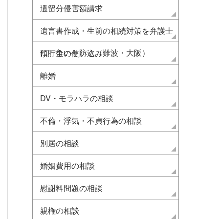
遺留分侵害額請求
遺言書作成・生前の相続対策を弁護士
に 争いを防ぐ（難波・大阪）
預貯金の使い込み
離婚
DV・モラハラの相談
不倫・浮気・不貞行為の相談
別居の相談
婚姻費用の相談
慰謝料問題の相談
親権の相談