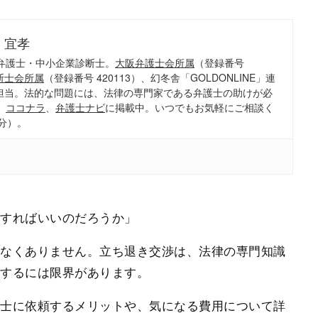
 宜孝
弁護士・中小企業診断士。
大阪弁護士会所属
（登録番号
断士会所属
（登録番号 420113）、幻冬舎「GOLDONLINE」連
担当。法的な問題には、法律の専門家である弁護士の助けが必
、
ココナラ
、
弁護士ナビ
に掲載中。いつでもお気軽にご相談く
分）。
うすればいいのだろうか」
少なくありません。立ち退き交渉は、法律の専門知識
応するには限界があります。
護士に依頼するメリットや、気になる費用について詳