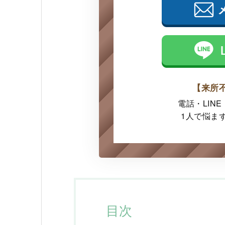
【来所
電話・LIN
1人で悩ま
目次