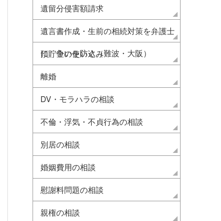
遺留分侵害額請求
遺言書作成・生前の相続対策を弁護士
に 争いを防ぐ（難波・大阪）
預貯金の使い込み
離婚
DV・モラハラの相談
不倫・浮気・不貞行為の相談
別居の相談
婚姻費用の相談
慰謝料問題の相談
親権の相談