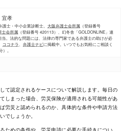
 宜孝
弁護士・中小企業診断士。
大阪弁護士会所属
（登録番号
断士会所属
（登録番号 420113）、幻冬舎「GOLDONLINE」連
担当。法的な問題には、法律の専門家である弁護士の助けが必
、
ココナラ
、
弁護士ナビ
に掲載中。いつでもお気軽にご相談く
分）。
として認定されるケースについて解説します。毎日の
してしまった場合、労災保険が適用される可能性があ
れば労災と認められるのか、具体的な条件や申請方法
ないでしょうか。
れるための条件や、労災申請に必要な手続きについ