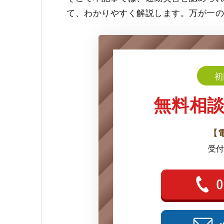
て、わかりやすく解説します。万が一
初
無料相
【
受付