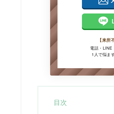
【来所
電話・LIN
1人で悩ま
目次