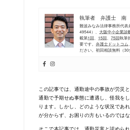
執筆者 弁護士 南
難波みなみ法律事務所代表
49544）、
大阪中小企業診
載第
1回
、
15回
、
75回
執筆
要です。
弁護士ドットコム
ださい。初回相談無料（30
この記事では、通勤途中の事故が労災
通勤で予期せぬ事態に遭遇し、怪我を
ります。しかし、どのような状況であ
が分からず、お困りの方もいるのでは
そこで本記事では、通勤災害と認めら