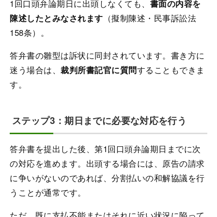
1回口頭弁論期日に出頭しなくても、
書面の内容を
（擬制陳述・民事訴訟法
陳述したとみなされます
158条）。
答弁書の雛型は訴状に同封されています。書き方に
迷う場合は、
することもできま
裁判所書記官に質問
す。
ステップ3：期日までに必要な対応を行う
答弁書を提出した後、第1回口頭弁論期日までに次
の対応を進めます。出頭する場合には、原告の請求
に争いがないのであれば、分割払いの和解協議を行
うことが通常です。
ただ、既に支払不能またはそれに近い状況に陥って