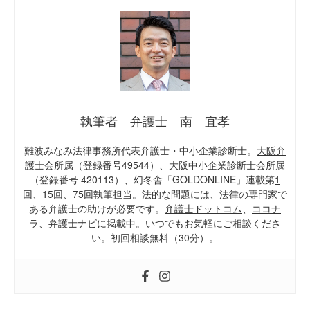
執筆者 弁護士 南 宜孝
難波みなみ法律事務所代表弁護士・中小企業診断士。
大阪弁
護士会所属
（登録番号49544）、
大阪中小企業診断士会所属
（登録番号 420113）、幻冬舎「GOLDONLINE」連載第
1
回
、
15回
、
75回
執筆担当。法的な問題には、法律の専門家で
ある弁護士の助けが必要です。
弁護士ドットコム
、
ココナ
ラ
、
弁護士ナビ
に掲載中。いつでもお気軽にご相談くださ
い。初回相談無料（30分）。