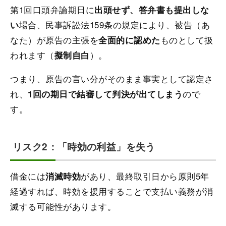
第1回口頭弁論期日に
出頭せず、答弁書も提出しな
場合、民事訴訟法159条の規定により、被告（あ
い
なた）が原告の主張を
ものとして扱
全面的に認めた
われます（
）。
擬制自白
つまり、原告の言い分がそのまま事実として認定さ
れ、
ので
1回の期日で結審して判決が出てしまう
す。
リスク2：「時効の利益」を失う
借金には
があり、最終取引日から原則5年
消滅時効
経過すれば、時効を援用することで支払い義務が消
滅する可能性があります。