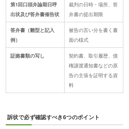
裁判の日時・場所、答
第1回口頭弁論期日呼
弁書の提出期限
出状及び答弁書催告状
被告の言い分を書く書
答弁書（雛型と記入
面の様式
例）
契約書、取引履歴、債
証拠書類の写し
権譲渡通知書などの原
告の主張を証明する資
料
訴状で必ず確認すべき6つのポイント