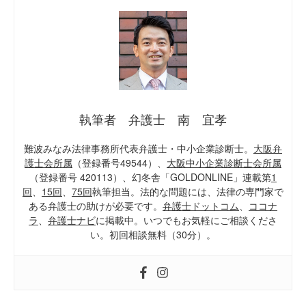
執筆者 弁護士 南 宜孝
難波みなみ法律事務所代表弁護士・中小企業診断士。
大阪弁
護士会所属
（登録番号49544）、
大阪中小企業診断士会所属
（登録番号 420113）、幻冬舎「GOLDONLINE」連載第
1
回
、
15回
、
75回
執筆担当。法的な問題には、法律の専門家で
ある弁護士の助けが必要です。
弁護士ドットコム
、
ココナ
ラ
、
弁護士ナビ
に掲載中。いつでもお気軽にご相談くださ
い。初回相談無料（30分）。