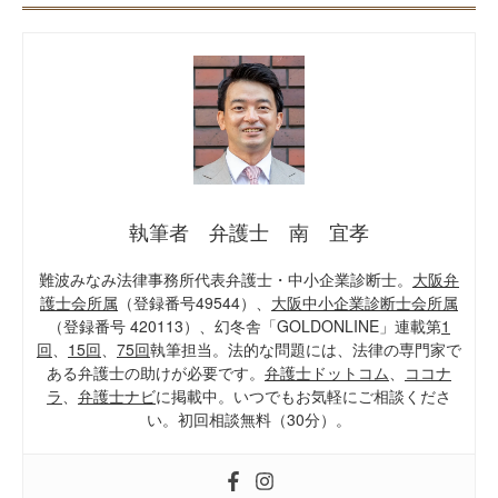
執筆者 弁護士 南 宜孝
難波みなみ法律事務所代表弁護士・中小企業診断士。
大阪弁
護士会所属
（登録番号49544）、
大阪中小企業診断士会所属
（登録番号 420113）、幻冬舎「GOLDONLINE」連載第
1
回
、
15回
、
75回
執筆担当。法的な問題には、法律の専門家で
ある弁護士の助けが必要です。
弁護士ドットコム
、
ココナ
ラ
、
弁護士ナビ
に掲載中。いつでもお気軽にご相談くださ
い。初回相談無料（30分）。