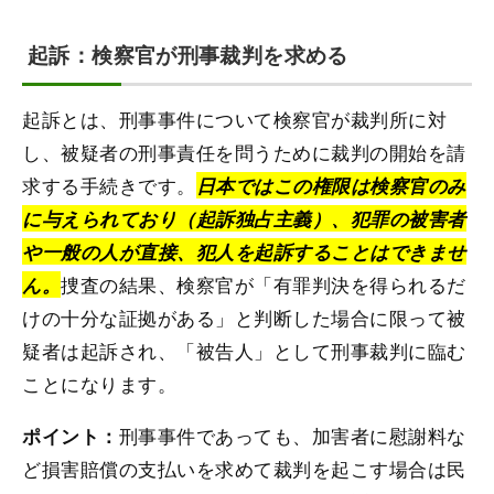
起訴：検察官が刑事裁判を求める
起訴とは、刑事事件について検察官が裁判所に対
し、被疑者の刑事責任を問うために裁判の開始を請
求する手続きです。
日本ではこの権限は検察官のみ
に与えられており（起訴独占主義）、犯罪の被害者
や一般の人が直接、犯人を起訴することはできませ
捜査の結果、検察官が「有罪判決を得られるだ
ん。
けの十分な証拠がある」と判断した場合に限って被
疑者は起訴され、「被告人」として刑事裁判に臨む
ことになります。
刑事事件であっても、加害者に慰謝料な
ポイント：
ど損害賠償の支払いを求めて裁判を起こす場合は民