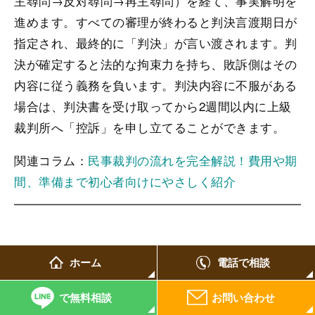
主尋問→反対尋問→再主尋問）を経て、事実解明を
進めます。すべての審理が終わると判決言渡期日が
指定され、最終的に「判決」が言い渡されます。判
決が確定すると法的な拘束力を持ち、敗訴側はその
内容に従う義務を負います。判決内容に不服がある
場合は、判決書を受け取ってから2週間以内に上級
裁判所へ「控訴」を申し立てることができます。
関連コラム：
民事裁判の流れを完全解説！費用や期
間、準備まで初心者向けにやさしく紹介
提訴にかかる費用と期間の目安【2026年
ホーム
電話で相談
最新】
で無料相談
お問い合わせ