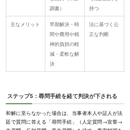
調書）
持つ
主なメリット
早期解決・時
法に基づく公
間や費用や精
正な判断
神的負担の軽
減・柔軟な解
決
ステップ5：尋問手続を経て判決が下される
和解に至らなかった場合は、当事者本人や証人が法
廷で質問に答える「尋問手続」（人定質問→宣誓→