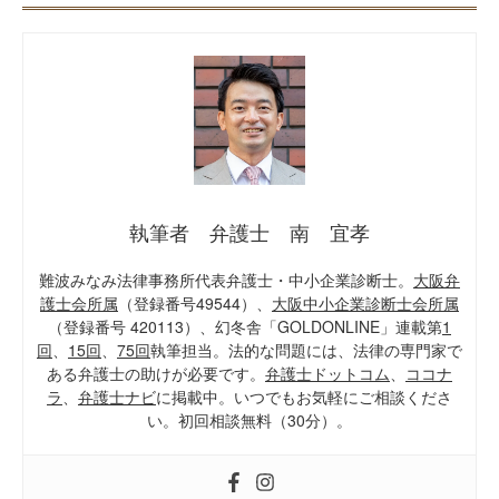
執筆者 弁護士 南 宜孝
難波みなみ法律事務所代表弁護士・中小企業診断士。
大阪弁
護士会所属
（登録番号49544）、
大阪中小企業診断士会所属
（登録番号 420113）、幻冬舎「GOLDONLINE」連載第
1
回
、
15回
、
75回
執筆担当。法的な問題には、法律の専門家で
ある弁護士の助けが必要です。
弁護士ドットコム
、
ココナ
ラ
、
弁護士ナビ
に掲載中。いつでもお気軽にご相談くださ
い。初回相談無料（30分）。