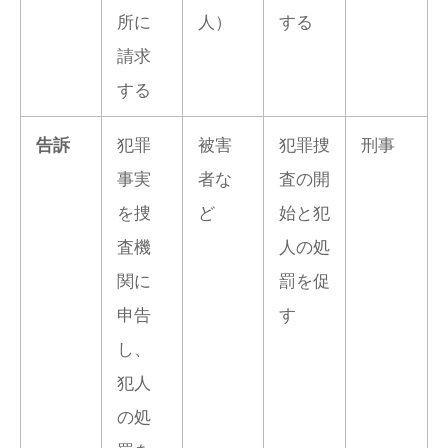
所に
人）
する
請求
する
犯罪
被害
犯罪捜
刑事
告訴
事実
者な
査の開
を捜
ど
始と犯
査機
人の処
関に
罰を促
申告
す
し、
犯人
の処