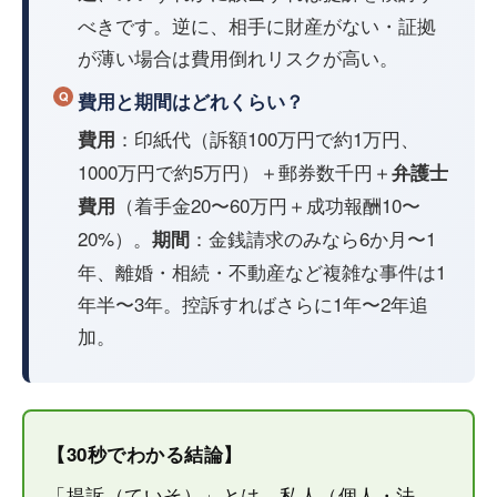
べきです。逆に、相手に財産がない・証拠
が薄い場合は費用倒れリスクが高い。
費用と期間はどれくらい？
：印紙代（訴額100万円で約1万円、
費用
1000万円で約5万円）＋郵券数千円＋
弁護士
（着手金20〜60万円＋成功報酬10〜
費用
20%）。
：金銭請求のみなら6か月〜1
期間
年、離婚・相続・不動産など複雑な事件は1
年半〜3年。控訴すればさらに1年〜2年追
加。
【30秒でわかる結論】
「提訴（ていそ）」とは、私人（個人・法