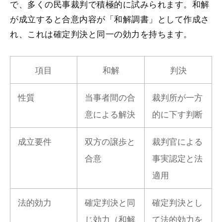
で、多くの民事裁判で積極的に試みられます。和解
が成立すると合意内容が「和解調書」として作成さ
れ、これは確定判決と同一の効力を持ちます。
項目
和解
判決
性質
当事者間の合
裁判所が一方
意による解決
的に下す判断
成立要件
双方の譲歩と
裁判官による
合意
事実認定と法
適用
法的効力
確定判決と同
確定判決とし
じ効力（和解
て法的効力を