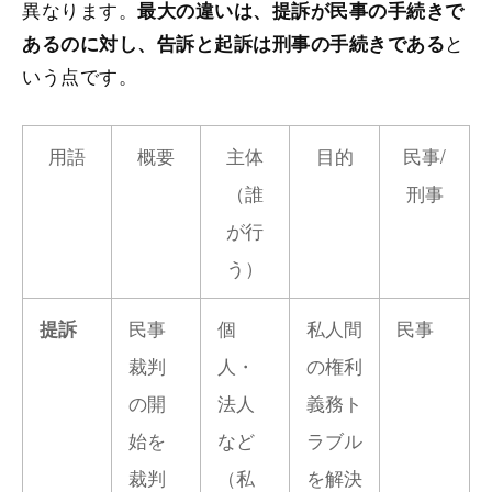
異なります。
最大の違いは、提訴が民事の手続きで
と
あるのに対し、告訴と起訴は刑事の手続きである
いう点です。
用語
概要
主体
目的
民事/
（誰
刑事
が行
う）
民事
個
私人間
民事
提訴
裁判
人・
の権利
の開
法人
義務ト
始を
など
ラブル
裁判
（私
を解決