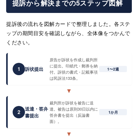
提訴から解決までの5ステップ図解
提訴後の流れを図解カードで整理しました。各ステ
ップの期間目安を確認しながら、全体像をつかんで
ください。
原告が訴状を作成し裁判所
に提出。印紙代・郵券を納
1
訴状提出
1〜2週
付。訴状の書式・記載事項
は民訴法133条。
▼
裁判所が訴状を被告に送
送達・答弁
達。被告は原則30日以内に
2
1か月
書提出
答弁書を提出（反論書
面）。
▼