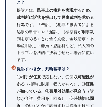
と？
提訴とは、
民事上の権利を実現するため、
裁判所に訴状を提出して民事裁判を求める
です。「告訴」（犯罪の被害者による
行為
処罰の申告）や「起訴」（検察官が刑事裁
判を求める）とは全く別物。金銭請求・不
動産明渡し・離婚・慰謝料など、私人間の
トラブルを法的に決着させたい場合に使い
ます。
提訴すべきか、判断基準は？
①
、②
相手が任意で応じない
回収可能性が
（相手に財産・収入がある）、③
ある
証拠
、④
（訴
が揃っている
費用対効果が見合う
額が弁護士費用を上回る）、⑤
時効切れ間
、のいずれかに該当すれば提訴を検討す
近