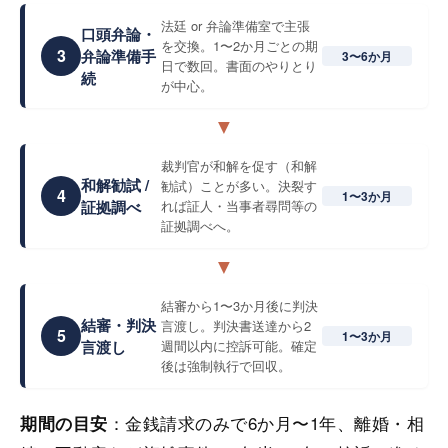
法廷 or 弁論準備室で主張
口頭弁論・
を交換。1〜2か月ごとの期
3
弁論準備手
3〜6か月
日で数回。書面のやりとり
続
が中心。
▼
裁判官が和解を促す（和解
和解勧試 /
勧試）ことが多い。決裂す
4
1〜3か月
証拠調べ
れば証人・当事者尋問等の
証拠調べへ。
▼
結審から1〜3か月後に判決
結審・判決
言渡し。判決書送達から2
5
1〜3か月
言渡し
週間以内に控訴可能。確定
後は強制執行で回収。
：金銭請求のみで6か月〜1年、離婚・相
期間の目安