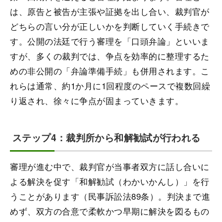
は、原告と被告が主張や証拠を出し合い、裁判官が
どちらの言い分が正しいかを判断していく手続きで
す。公開の法廷で行う審理を「口頭弁論」といいま
すが、多くの裁判では、争点を効率的に整理するた
めの非公開の「弁論準備手続」も併用されます。こ
れらは通常、約1か月に1回程度のペースで複数回繰
り返され、徐々に争点が固まっていきます。
ステップ4：裁判所から和解勧試が行われる
審理が進む中で、裁判官が当事者双方に話し合いに
よる解決を促す「和解勧試（わかいかんし）」を行
うことがあります（民事訴訟法89条）。判決まで進
めず、双方の合意で柔軟かつ早期に解決を図るもの