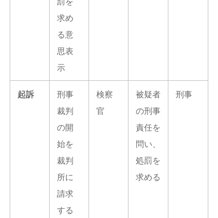
罰を
求め
る意
思表
示
刑事
検察
被疑者
刑事
起訴
裁判
官
の刑事
の開
責任を
始を
問い、
裁判
処罰を
所に
求める
請求
する