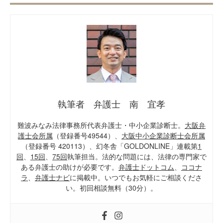
執筆者 弁護士 南 宜孝
難波みなみ法律事務所代表弁護士・中小企業診断士。
大阪弁
護士会所属
（登録番号49544）、
大阪中小企業診断士会所属
（登録番号 420113）、幻冬舎「GOLDONLINE」連載第
1
回
、
15回
、
75回
執筆担当。法的な問題には、法律の専門家で
ある弁護士の助けが必要です。
弁護士ドットコム
、
ココナ
ラ
、
弁護士ナビ
に掲載中。いつでもお気軽にご相談くださ
い。初回相談無料（30分）。