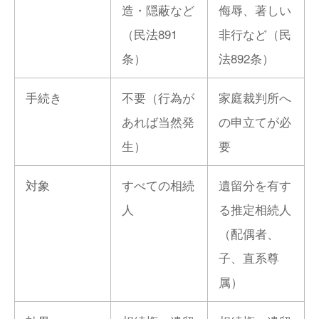
造・隠蔽など
侮辱、著しい
（民法891
非行など（民
条）
法892条）
手続き
不要（行為が
家庭裁判所へ
あれば当然発
の申立てが必
生）
要
対象
すべての相続
遺留分を有す
人
る推定相続人
（配偶者、
子、直系尊
属）