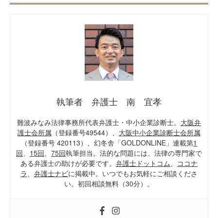
執筆者 弁護士 南 宜孝
難波みなみ法律事務所代表弁護士・中小企業診断士。
大阪弁
護士会所属
（登録番号49544）、
大阪中小企業診断士会所属
（登録番号 420113）、幻冬舎「GOLDONLINE」連載第
1
回
、
15回
、
75回
執筆担当。法的な問題には、法律の専門家で
ある弁護士の助けが必要です。
弁護士ドットコム
、
ココナ
ラ
、
弁護士ナビ
に掲載中。いつでもお気軽にご相談くださ
い。初回相談無料（30分）。