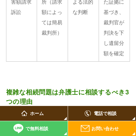
害額請求
所（請求
よる法的
た証拠に
訴訟
額によっ
な判断
基づき、
ては簡易
裁判官が
裁判所）
判決を下
し遺留分
額を確定
複雑な相続問題は弁護士に相談するべき3
つの理由
ホーム
電話で相談
遺留分をはじめとする相続問題は、民法などの専門
的な法律知識が求められるだけでなく、親族間の感
で無料相談
お問い合わせ