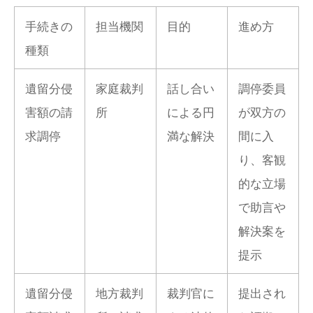
手続きの
担当機関
目的
進め方
種類
遺留分侵
家庭裁判
話し合い
調停委員
害額の請
所
による円
が双方の
求調停
満な解決
間に入
り、客観
的な立場
で助言や
解決案を
提示
遺留分侵
地方裁判
裁判官に
提出され