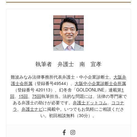
執筆者 弁護士 南 宜孝
難波みなみ法律事務所代表弁護士・中小企業診断士。
大阪弁
護士会所属
（登録番号49544）、
大阪中小企業診断士会所属
（登録番号 420113）、幻冬舎「GOLDONLINE」連載第
1
回
、
15回
、
75回
執筆担当。法的な問題には、法律の専門家で
ある弁護士の助けが必要です。
弁護士ドットコム
、
ココナ
ラ
、
弁護士ナビ
に掲載中。いつでもお気軽にご相談くださ
い。初回相談無料（30分）。